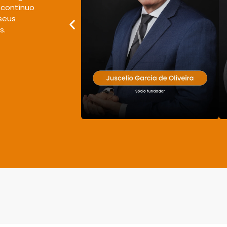
 contínuo
 seus
s.