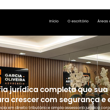
Início
O escritório
Áreas 
ia jurídica completa que su
ara crescer com segurança e e
cia em direito tributário e ampla assessoria jurídica corp