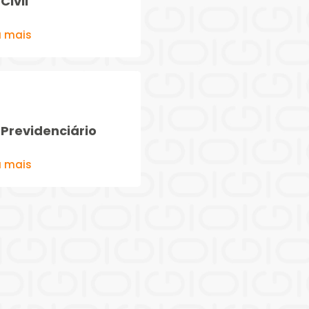
Civil
a mais
 Previdenciário
a mais