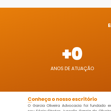
E
+
0
ANOS DE ATUAÇÃO
Conheça o nosso escritório
O Garcia Oliveira Advocacia foi fundado 
seu Sócio-Diretor, Juscelio Garcia de Oliveir