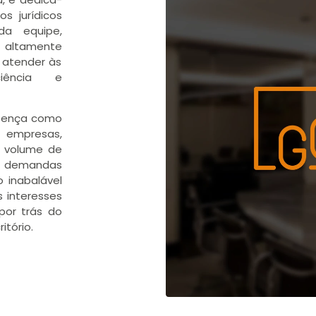
s jurídicos
da equipe,
altamente
 atender às
iência e
esença como
 empresas,
l volume de
re demandas
o inabalável
 interesses
por trás do
itório.