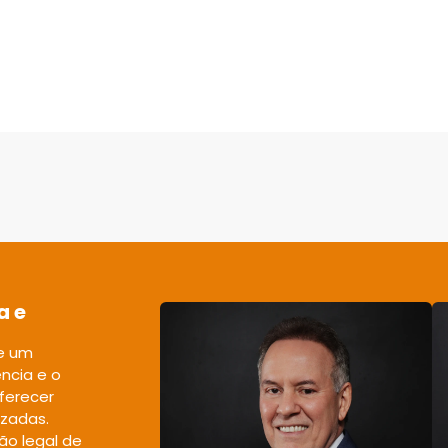
a e
 e um
ncia e o
ferecer
izadas.
ão legal de