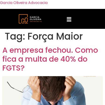
Garcia Oliveira Advocacia
Tag:
Força Maior
A empresa fechou. Como
fica a multa de 40% do
FGTS?