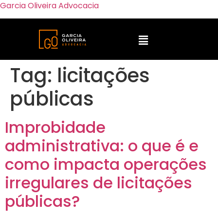
Garcia Oliveira Advocacia
Tag:
licitações
públicas
Improbidade
administrativa: o que é e
como impacta operações
irregulares de licitações
públicas?