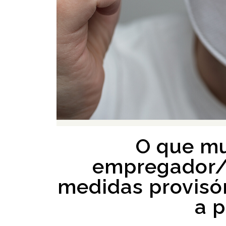
O que mu
empregador/
medidas provisó
a 