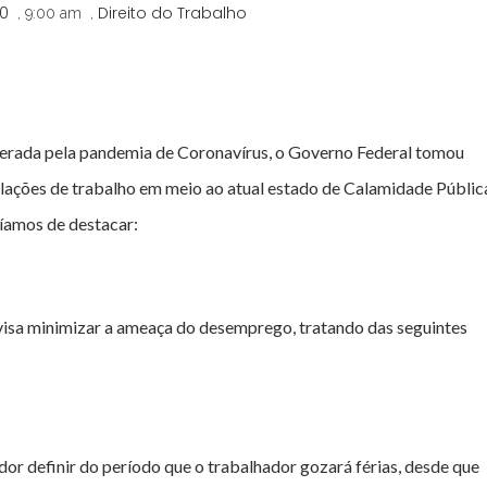
20
Direito do Trabalho
,
9:00 am
,
 gerada pela pandemia de Coronavírus, o Governo Federal tomou
elações de trabalho em meio ao atual estado de Calamidade Públic
ríamos de destacar:
visa minimizar a ameaça do desemprego, tratando das seguintes
or definir do período que o trabalhador gozará férias, desde que