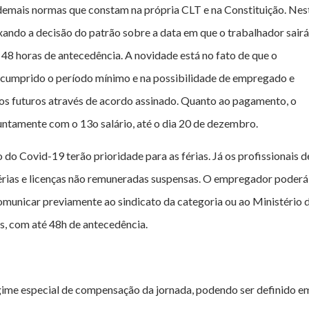
e demais normas que constam na própria CLT e na Constituição. Nes
eixando a decisão do patrão sobre a data em que o trabalhador sairá
 48 horas de antecedência. A novidade está no fato de que o
 cumprido o período mínimo e na possibilidade de empregado e
s futuros através de acordo assinado. Quanto ao pagamento, o
 juntamente com o 13o salário, até o dia 20 de dezembro.
do Covid-19 terão prioridade para as férias. Já os profissionais d
 férias e licenças não remuneradas suspensas. O empregador poderá
omunicar previamente ao sindicato da categoria ou ao Ministério 
s, com até 48h de antecedência.
gime especial de compensação da jornada, podendo ser definido e