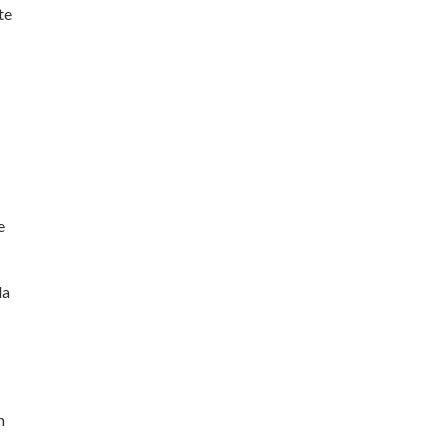
te
e
da
m