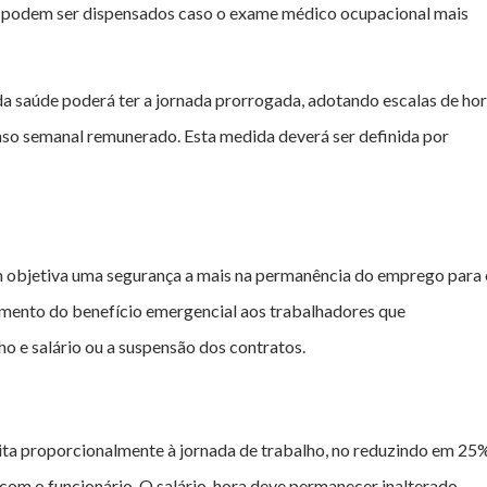
ue podem ser dispensados caso o exame médico ocupacional mais
da saúde poderá ter a jornada prorrogada, adotando escalas de ho
nso semanal remunerado. Esta medida deverá ser definida por
m objetiva uma segurança a mais na permanência do emprego para 
bimento do benefício emergencial aos trabalhadores que
o e salário ou a suspensão dos contratos.
eita proporcionalmente à jornada de trabalho, no reduzindo em 25
om o funcionário. O salário-hora deve permanecer inalterado.